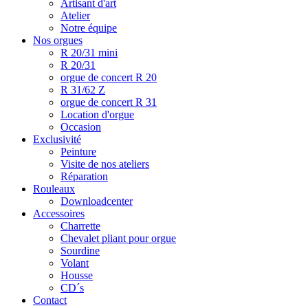
Artisant d'art
Atelier
Notre équipe
Nos orgues
R 20/31 mini
R 20/31
orgue de concert R 20
R 31/62 Z
orgue de concert R 31
Location d'orgue
Occasion
Exclusivité
Peinture
Visite de nos ateliers
Réparation
Rouleaux
Downloadcenter
Accessoires
Charrette
Chevalet pliant pour orgue
Sourdine
Volant
Housse
CD´s
Contact