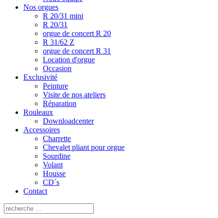
Nos orgues
R 20/31 mini
R 20/31
orgue de concert R 20
R 31/62 Z
orgue de concert R 31
Location d'orgue
Occasion
Exclusivité
Peinture
Visite de nos ateliers
Réparation
Rouleaux
Downloadcenter
Accessoires
Charrette
Chevalet pliant pour orgue
Sourdine
Volant
Housse
CD´s
Contact