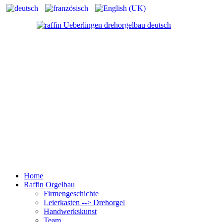
Home
Raffin Orgelbau
Firmengeschichte
Leierkasten --> Drehorgel
Handwerkskunst
Team