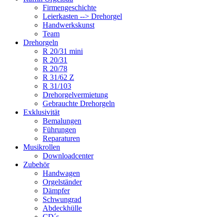
Firmengeschichte
Leierkasten --> Drehorgel
Handwerkskunst
Team
Drehorgeln
R 20/31 mini
R 20/31
R 20/78
R 31/62 Z
R 31/103
Drehorgelvermietung
Gebrauchte Drehorgeln
Exklusivität
Bemalungen
Führungen
Reparaturen
Musikrollen
Downloadcenter
Zubehör
Handwagen
Orgelständer
Dämpfer
Schwungrad
Abdeckhülle
CD´s