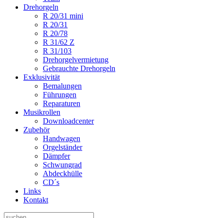
Drehorgeln
R 20/31 mini
R 20/31
R 20/78
R 31/62 Z
R 31/103
Drehorgelvermietung
Gebrauchte Drehorgeln
Exklusivität
Bemalungen
Führungen
Reparaturen
Musikrollen
Downloadcenter
Zubehör
Handwagen
Orgelständer
Dämpfer
Schwungrad
Abdeckhülle
CD´s
Links
Kontakt