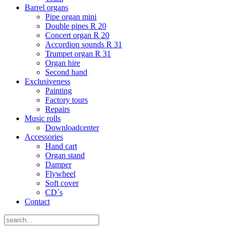
Barrel organs
Pipe organ mini
Double pipes R 20
Concert organ R 20
Accordion sounds R 31
Trumpet organ R 31
Organ hire
Second hand
Exclusiveness
Painting
Factory tours
Repairs
Music rolls
Downloadcenter
Accessories
Hand cart
Organ stand
Damper
Flywheel
Soft cover
CD´s
Contact