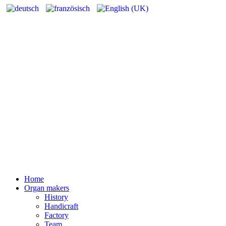
Home
Organ makers
History
Handicraft
Factory
Team