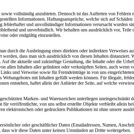
ig sowie vollständig anzubieten. Dennoch ist das Auftreten von Fehlern
eitgestellten Informationen. Haftungsansprüche, welche sich auf Schäden 
fehlerhafter und unvollständiger Informationen verursacht wurden sin
eibleibend und unverbindlich. Wir behalten uns ausdrücklich vor, Tei
eise oder endgültig einzustellen.
durch die Ausbringung eines direkten oder indirekten Verweises auf fr
t werden, dass man sich ausdrücklich von diesen Inhalten distanziert. 
n. Auf die aktuelle und zukünftige Gestaltung, die Inhalte oder die Urhe
 von allen Inhalten aller gelinkten oder verknüpften Seiten, auch wenn
ten Links und Verweise sowie für Fremdeinträge in von uns eingerichtet
s Webangebotes mit Inhalten gefüllt werden können. Für illegale, fehle
nen entstehen, haftet allein der Anbieter der Seite, auf welche verwie
te geschützten Marken- und Warenzeichen unterliegen uneingeschränkt 
ür veröffentlichte, von uns selbst erstellte Objekte verbleibt allein b
 elektronischen oder gedruckten Publikationen ist ohne unsere ausdrü
rsönlicher oder geschäftlicher Daten (Emailadressen, Namen, Anschriften
h, dass wir diese Daten unter keinen Umständen an Dritte weitergeben.