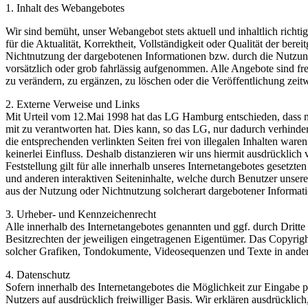
1. Inhalt des Webangebotes
Wir sind bemüht, unser Webangebot stets aktuell und inhaltlich richt
für die Aktualität, Korrektheit, Vollständigkeit oder Qualität der ber
Nichtnutzung der dargebotenen Informationen bzw. durch die Nutzung 
vorsätzlich oder grob fahrlässig aufgenommen. Alle Angebote sind fr
zu verändern, zu ergänzen, zu löschen oder die Veröffentlichung zeitw
2. Externe Verweise und Links
Mit Urteil vom 12.Mai 1998 hat das LG Hamburg entschieden, dass man 
mit zu verantworten hat. Dies kann, so das LG, nur dadurch verhinder
die entsprechenden verlinkten Seiten frei von illegalen Inhalten ware
keinerlei Einfluss. Deshalb distanzieren wir uns hiermit ausdrücklich
Feststellung gilt für alle innerhalb unseres Internetangebotes gesetz
und anderen interaktiven Seiteninhalte, welche durch Benutzer unsere
aus der Nutzung oder Nichtnutzung solcherart dargebotener Informatio
3. Urheber- und Kennzeichenrecht
Alle innerhalb des Internetangebotes genannten und ggf. durch Drit
Besitzrechten der jeweiligen eingetragenen Eigentümer. Das Copyright f
solcher Grafiken, Tondokumente, Videosequenzen und Texte in anderen
4. Datenschutz
Sofern innerhalb des Internetangebotes die Möglichkeit zur Eingabe pe
Nutzers auf ausdrücklich freiwilliger Basis. Wir erklären ausdrücklic